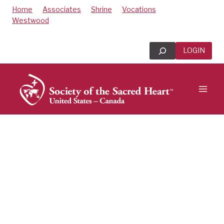
Skip
Home
Associates
Shrine
Vocations
to
Westwood
content
Search
LOGIN