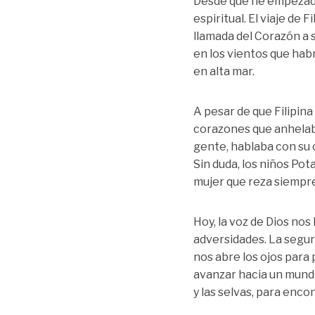
Desde que he empezado 
espiritual. El viaje de
llamada del Corazón a s
en los vientos que habr
en alta mar.
A pesar de que Filipin
corazones que anhelaba
gente, hablaba con su 
Sin duda, los niños Pot
mujer que reza siempre
Hoy, la voz de Dios nos
adversidades. La segur
nos abre los ojos para
avanzar hacia un mundo
y las selvas, para enc