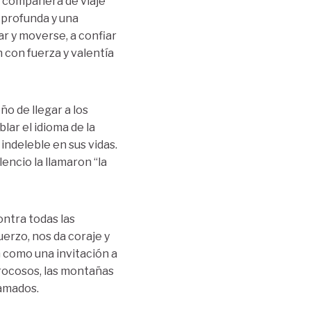
y compañera de viaje
n profunda y una
uar y moverse, a confiar
 con fuerza y valentía
o de llegar a los
lar el idioma de la
indeleble en sus vidas.
encio la llamaron “la
ontra todas las
erzo, nos da coraje y
n como una invitación a
 rocosos, las montañas
 amados.