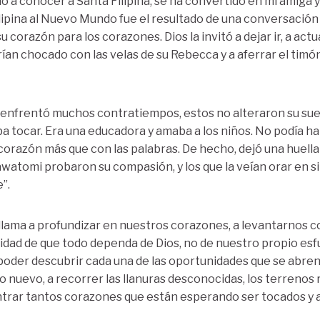
a conocer a Santa Filipina, se ha convertido en mi amiga 
 Filipina al Nuevo Mundo fue el resultado de una conversació
u corazón para los corazones. Dios la invitó a dejar ir, a act
ían chocado con las velas de su Rebecca y a aferrar el timón
a enfrentó muchos contratiempos, estos no alteraron su sueñ
 tocar. Era una educadora y amaba a los niños. No podía hab
corazón más que con las palabras. De hecho, dejó una huella 
awatomi probaron su compasión, y los que la veían orar en sil
”.
 llama a profundizar en nuestros corazones, a levantarnos c
idad de que todo dependa de Dios, no de nuestro propio esfu
 poder descubrir cada una de las oportunidades que se abre
 nuevo, a recorrer las llanuras desconocidas, los terrenos
ontrar tantos corazones que están esperando ser tocados y