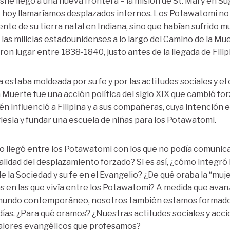
sne llegó a una nueva frontera – la misión de St. Mary en Su
 hoy llamaríamos desplazados internos. Los Potawatomi no 
te de su tierra natal en Indiana, sino que habían sufrido m
 las milicias estadounidenses a lo largo del Camino de la Mu
n lugar entre 1838-1840, justo antes de la llegada de Filip
 estaba moldeada por su fe y por las actitudes sociales y el
a Muerte fue una acción política del siglo XIX que cambió fo
 influenció a Filipina y a sus compañeras, cuya intención er
lesia y fundar una escuela de niñas para los Potawatomi.
do llegó entre los Potawatomi con los que no podía comunic
alidad del desplazamiento forzado? Si es así, ¿cómo integró 
e la Sociedad y su fe en el Evangelio? ¿De qué oraba la “muj
as en las que vivía entre los Potawatomi? A medida que av
mundo contemporáneo, nosotros también estamos formados p
días. ¿Para qué oramos? ¿Nuestras actitudes sociales y acci
alores evangélicos que profesamos?