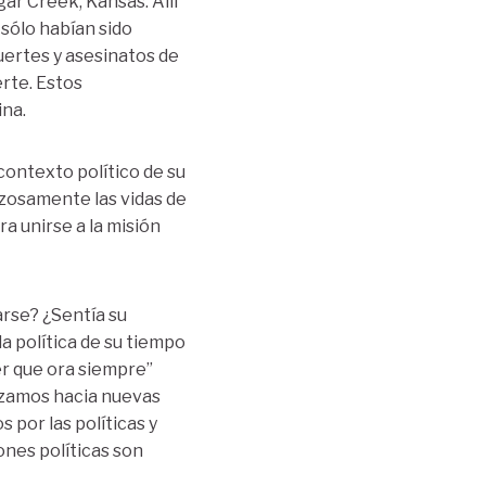
gar Creek, Kansas. Allí
sólo habían sido
uertes y asesinatos de
erte. Estos
ina.
 contexto político de su
rzosamente las vidas de
a unirse a la misión
arse? ¿Sentía su
la política de su tiempo
er que ora siempre”
anzamos hacia nuevas
or las políticas y
ones políticas son