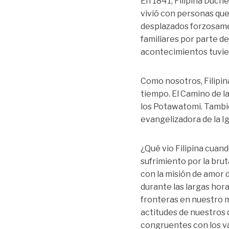
En 1841, Filipina Duche
vivió con personas que
desplazados forzosamen
familiares por parte de
acontecimientos tuviero
Como nosotros, Filipina
tiempo. El Camino de l
los Potawatomi. También
evangelizadora de la Ig
¿Qué vio Filipina cuan
sufrimiento por la brut
con la misión de amor d
durante las largas hor
fronteras en nuestro 
actitudes de nuestros 
congruentes con los v