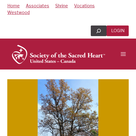
Skip
Home
Associates
Shrine
Vocations
to
Westwood
content
Search
LOGIN