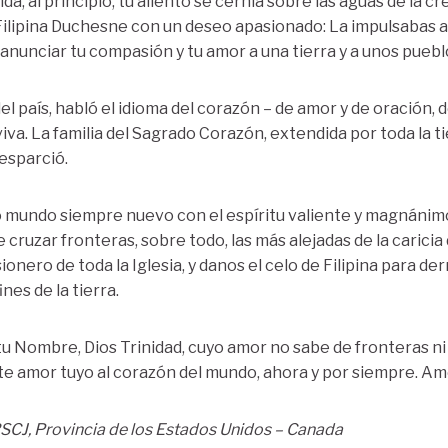
Vida, al principio, tu aliento se cernía sobre las aguas de la cr
Filipina Duchesne con un deseo apasionado: La impulsabas a
nunciar tu compasión y tu amor a una tierra y a unos pueblo
el país, habló el idioma del corazón – de amor y de oración, d
iva. La familia del Sagrado Corazón, extendida por toda la t
 esparció.
mundo siempre nuevo con el espíritu valiente y magnánimo 
cruzar fronteras, sobre todo, las más alejadas de la caricia
ionero de toda la Iglesia, y danos el celo de Filipina para de
nes de la tierra.
u Nombre, Dios Trinidad, cuyo amor no sabe de fronteras ni 
te amor tuyo al corazón del mundo, ahora y por siempre. Am
RSCJ, Provincia de los Estados Unidos – Canada