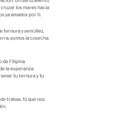
eación. Un día tu aliento
 cruzar los mares hacia
s ya amados por ti.
e ternura y sencillez,
ierra, somos la cosecha
de Filipina.
 de la esperanza.
rramar tu ternura y tu
de trabas, tú que nos
én.