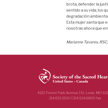
brota, defender la justi
sentido a su vida, los q
degradación ambiental”.
Esta mujer santa que e
nosotras ahora que en
Marianne Tavares, RSCJ,
4120 Forest Park Avenue | St. Louis, MO 63
314.652.1500 | 314.534.6800 fax