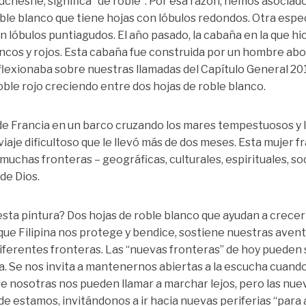
 Duchesne, significa “de roble”. Por esa razón, hemos asociad
roble blanco que tiene hojas con lóbulos redondos. Otra espe
n lóbulos puntiagudos. El año pasado, la cabaña en la que hi
ncos y rojos. Esta cabaña fue construida por un hombre abo
flexionaba sobre nuestras llamadas del Capítulo General 2
oble rojo creciendo entre dos hojas de roble blanco.
 de Francia en un barco cruzando los mares tempestuosos y 
iaje dificultoso que le llevó más de dos meses. Esta mujer f
uchas fronteras – geográficas, culturales, espirituales, soci
de Dios.
esta pintura? Dos hojas de roble blanco que ayudan a crecer
 que Filipina nos protege y bendice, sostiene nuestras aven
ferentes fronteras. Las “nuevas fronteras” de hoy pueden 
ina. Se nos invita a mantenernos abiertas a la escucha cuand
de nosotras nos pueden llamar a marchar lejos, pero las nu
 estamos, invitándonos a ir hacia nuevas periferias “para