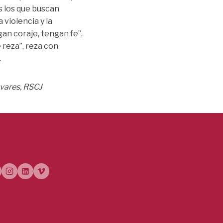
os los que buscan
 violencia y la
gan coraje, tengan fe”.
 reza”, reza con
.
vares, RSCJ