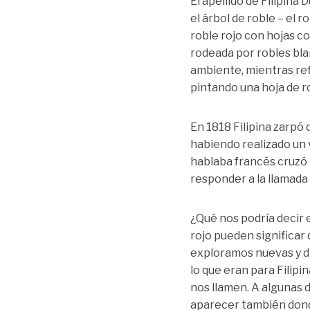
El apellido de Filipina
el árbol de roble – el 
roble rojo con hojas co
rodeada por robles bla
ambiente, mientras re
pintando una hoja de r
En 1818 Filipina zarpó
habiendo realizado un v
hablaba francés cruzó m
responder a la llamada 
¿Qué nos podría decir 
rojo pueden significar
exploramos nuevas y di
lo que eran para Filip
nos llamen. A algunas 
aparecer también donde