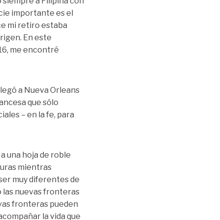
o siempre a Filipina con
cie importante es el
ce mi retiro estaba
rigen. En este
016, me encontré
llegó a Nueva Orleans
rancesa que sólo
ales – en la fe, para
 a una hoja de roble
turas mientras
ser muy diferentes de
o las nuevas fronteras
evas fronteras pueden
 acompañar la vida que